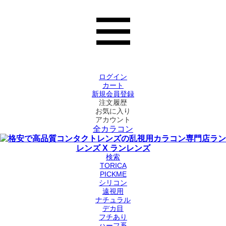
ログイン
カート
新規会員登録
注文履歴
お気に入り
アカウント
全カラコン
検索
TORICA
PICKME
シリコン
遠視用
ナチュラル
デカ目
フチあり
ハーフ系