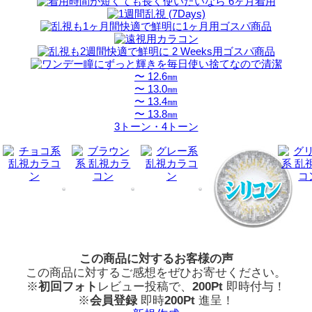
〜 12.6㎜
〜 13.0㎜
〜 13.4㎜
〜 13.8㎜
3トーン・4トーン
この商品に対するお客様の声
この商品に対するご感想をぜひお寄せください。
※
初回フォト
レビュー投稿で、
200Pt
即時付与！
※
会員登録
即時
200Pt
進呈！