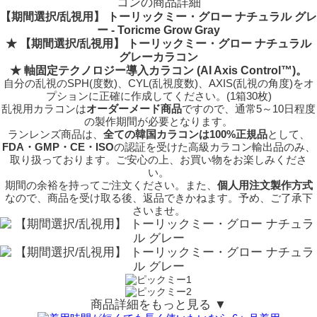
コンの商品詳細
【期間選択/乱視用】 トーリックミー・グロー ナチュラル グレ
ー - Toricme Grow Gray
★ 【期間選択/乱視用】 トーリックミー・グロー ナチュラル
グレーカラコン
★
軸固定テクノロジー
導入カラコン (AI Axis Control™)。
自分の乱視のSPH(度数)、CYL(乱視度数)、AXIS(乱視の角度)をオ
プションに正確に作成してください。(1箱30枚)
乱視用カラコンは
オーダーメード商品
ですので、
通常5～10日程度
の製作期間が必要となります。
ランレンズ商品は、
全ての韓国カラコンは100%正規品
として、
FDA・GMP・CE・ISO
の認証を受けた高級カラコン輸出品のみ、
取り扱っております。ご安心の上、お買い物をお楽しみくださ
い。
期間の余裕を持ってご注文ください。また、
個人用注文製作方式
なので、商品を受け取る後、返品できかねます。予め、ご了承下
さいませ。
商品詳細をもっと見る ▼