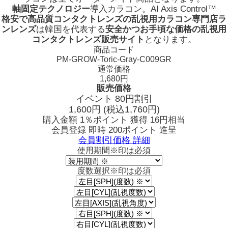
軸固定テクノロジー
導入カラコン。
AI Axis Control™
格安で高品質コンタクトレンズの乱視用カラコン専門店ラ
ンレンズ
は韓国を代表する
安全かつお手頃な価格の乱視用
コンタクトレンズ販売サイト
となります。
商品コード
PM-GROW-Toric-Gray-C009GR
通常価格
1,680円
販売価格
イベント 80円割引
1,600
円
(税込1,760円)
購入金額
1％ポイント 獲得
16円相当
会員登録 即時
200ポイント
進呈
会員割引価格
詳細
使用期間
※印は必須
度数選択
※印は必須