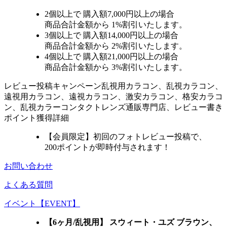
2個
以上で 購入額
7,000円以上
の場合
商品合計金額から
1%
割引いたします。
3個
以上で 購入額
14,000円以上
の場合
商品合計金額から
2%
割引いたします。
4個
以上で 購入額
21,000円以上
の場合
商品合計金額から
3%
割引いたします。
レビュー
投稿キャンペーン
乱視用カラコン、乱視カラコン、
遠視用カラコン、遠視カラコン、激安カラコン、格安カラコ
ン、乱視カラーコンタクトレンズ通販専門店、レビュー書き
ポイント獲得詳細
【会員限定】初回
のフォトレビュー投稿で、
200ポイント
が
即時
付与されます！
お問い合わせ
よくある質問
イベント【EVENT】
【6ヶ月/乱視用】 スウィート・ユズ ブラウン、