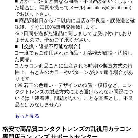
■ 万が一ご注文と異なる商品・不良品が届いてしまっ
た場合は、写真を撮ってメール(ranshilens@gmail.com)
でお送り下さい。
■ 商品到着日から7日以内に当店が不良品・誤発送と確
認後、すぐに100%無料交換致します。
※ 7日間を過ぎた返品に関しましては受け付けており
ませんので、予めご了承ください。
■ 【交換・返品不可能な場合】
□ 一度でもご使用された商品・お客様が破損・汚損し
た商品。
□ カラコン商品ごとに生産される時期や製造方式の特
性上、右と左のカラーやパターンが少々違う場合があ
ります。
( ※ 若干の色違い・デザインの位置・模様など、コン
タクトレンズの製造方式による避けられない問題につ
いては「装着時、問題がない」ことを基準とし、不良
品とはみなしません)
もっと見る
格安で高品質コンタクトレンズの乱視用カラコン
専門店ランレンズ サポートセンター