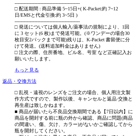
-------------------------------------------
□ 配送期間 : 商品準備 5~15日+( K-Packet:約 7~12
日/EMSと代金引換:約 3~5日 )
-------------------------------------------
□ 発送については個人輸入/薬事法の規制により、1回
に 3 セット(6 枚)まで発送可能。(※ワンデーの場合30
枚目安2パックまで可能)残りは、K-Packet 書留便に分
けて発送。(送料追加料金はありません)
□ 注文の際、住所番地、ビル名、号室 など正確記入お
願いいたします。
もっと見る
返品・交換方法
□ 乱視・遠視のレンズをご注文の場合、個人用注文製
作方式ですので、製作以後、キャンセルと返品·交換と
再生産は致しかねます。
■ 商品が届いたら不良品交換期間である【7日以内】に
商品を開封する前に瓶の外から確認、商品に問題(商品
の間違い、傷、欠け、カラー)がないかご確認してから
瓶を開封してください。