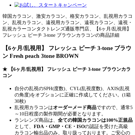
韓国カラコン、激安カラコン、格安カラコン、乱視用カラコ
ン、乱視カラコン、遠視用カラコン、遠視カラコン、遠視・
乱視カラーコンタクトレンズ通販専門店、【6ヶ月/乱視用】
フレッシュ ピーチ 3-tone ブラウンカラコンの商品詳細
【6ヶ月/乱視用】 フレッシュ ピーチ 3-tone ブラウ
ン Fresh peach 3tone BROWN
★ 【6ヶ月/乱視用】 フレッシュ ピーチ 3-tone ブラウンカラ
コン
自分の乱視のSPH(度数)、CYL(乱視度数)、AXIS(乱視
の角度)をオプションに正確に作成してください。(1箱
30枚)
乱視用カラコンは
オーダーメード商品
ですので、
通常5
～10日程度
の製作期間が必要となります。
ランレンズ商品は、
全ての韓国カラコンは100%正規品
として、
FDA・GMP・CE・ISO
の認証を受けた高級
カラコン輸出品のみ、取り扱っております。ご安心の