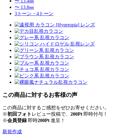
〜 13.4㎜
〜 13.8㎜
3トーン・4トーン
この商品に対するお客様の声
この商品に対するご感想をぜひお寄せください。
※
初回フォト
レビュー投稿で、
200Pt
即時付与！
※
会員登録
即時
200Pt
進呈！
新規作成