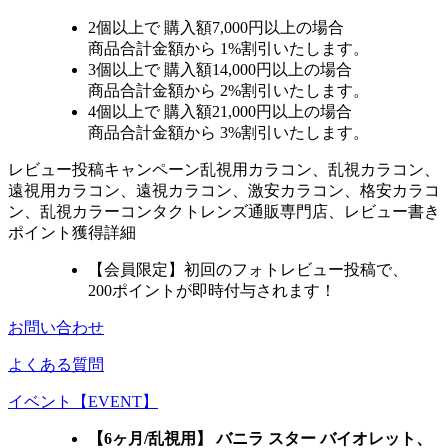
2個
以上で 購入額
7,000円以上
の場合
商品合計金額から
1%
割引いたします。
3個
以上で 購入額
14,000円以上
の場合
商品合計金額から
2%
割引いたします。
4個
以上で 購入額
21,000円以上
の場合
商品合計金額から
3%
割引いたします。
レビュー
投稿キャンペーン
乱視用カラコン、乱視カラコン、
遠視用カラコン、遠視カラコン、激安カラコン、格安カラコ
ン、乱視カラーコンタクトレンズ通販専門店、レビュー書き
ポイント獲得詳細
【会員限定】初回
のフォトレビュー投稿で、
200ポイント
が
即時
付与されます！
お問い合わせ
よくある質問
イベント【EVENT】
【6ヶ月/乱視用】 バニラ スター バイオレット、