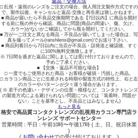
返品・交換方法
□ 乱視・遠視のレンズをご注文の場合、個人用注文製作方式ですの
で、製作以後、キャンセルと返品·交換と再生産は致しかねます。
■ 商品が届いたら不良品交換期間である【7日以内】に商品を開封
する前に瓶の外から確認、商品に問題(商品の間違い、傷、欠け、
カラー)がないかご確認してから瓶を開封してください。
■ 万が一ご注文と異なる商品・不良品が届いてしまった場合は、写
真を撮ってメール(ranshilens@gmail.com)でお送り下さい。
■ 商品到着日から7日以内に当店が不良品・誤発送と確認後、すぐ
に100%無料交換致します。
※ 7日間を過ぎた返品に関しましては受け付けておりませんので、
予めご了承ください。
■ 【交換・返品不可能な場合】
□ 一度でもご使用された商品・お客様が破損・汚損した商品。
□ カラコン商品ごとに生産される時期や製造方式の特性上、右と左
のカラーやパターンが少々違う場合があります。
( ※ 若干の色違い・デザインの位置・模様など、コンタクトレンズ
の製造方式による避けられない問題については「装着時、問題が
ない」ことを基準とし、不良品とはみなしません)
もっと見る
格安で高品質コンタクトレンズの乱視用カラコン専門店ラ
ンレンズ サポートセンター
営業時間 : 平日 : 午前10時〜午後17時 ( 土、日、祝日休業
)
(
お問い合わせ
での受け付けております。)