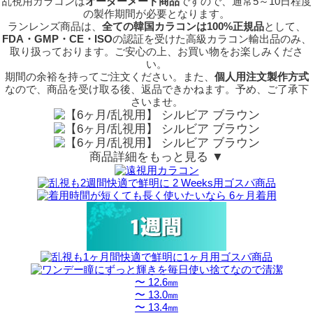
乱視用カラコンは
オーダーメード商品
ですので、
通常5～10日程度
の製作期間が必要となります。
ランレンズ商品は、
全ての韓国カラコンは100%正規品
として、
FDA・GMP・CE・ISO
の認証を受けた高級カラコン輸出品のみ、
取り扱っております。ご安心の上、お買い物をお楽しみくださ
い。
期間の余裕を持ってご注文ください。また、
個人用注文製作方式
なので、商品を受け取る後、返品できかねます。予め、ご了承下
さいませ。
商品詳細をもっと見る ▼
〜 12.6㎜
〜 13.0㎜
〜 13.4㎜