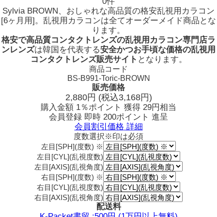
0件
Sylvia BROWN、おしゃれな高品質の格安乱視用カラコン
[6ヶ月用]。乱視用カラコンは全てオーダーメイド商品とな
ります。
格安で高品質コンタクトレンズの乱視用カラコン専門店ラ
ンレンズ
は韓国を代表する
安全かつお手頃な価格の乱視用
コンタクトレンズ販売サイト
となります。
商品コード
BS-B991-Toric-BROWN
販売価格
2,880
円
(税込3,168円)
購入金額
1％ポイント 獲得
29円相当
会員登録 即時
200ポイント
進呈
会員割引価格
詳細
度数選択
※印は必須
左目[SPH](度数) ※
左目[CYL](乱視度数)
左目[AXIS](乱視角度)
右目[SPH](度数) ※
右目[CYL](乱視度数)
右目[AXIS](乱視角度)
配送料
K-Packet書留 :500円 (1万円以上無料)