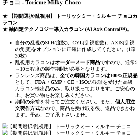
チョコ - Toricme Milky Choco
★ 【期間選択/乱視用】 トーリックミー・ミルキー チョコカ
ラコン
★
軸固定テクノロジー
導入カラコン (AI Axis Control™)。
自分の乱視のSPH(度数)、CYL(乱視度数)、AXIS(乱視
の角度)をオプションに正確に作成してください。(1箱
30枚)
乱視用カラコンは
オーダーメード商品
ですので、
通常5
～10日程度
の製作期間が必要となります。
ランレンズ商品は、
全ての韓国カラコンは100%正規品
として、
FDA・GMP・CE・ISO
の認証を受けた高級
カラコン輸出品のみ、取り扱っております。ご安心の
上、お買い物をお楽しみください。
期間の余裕を持ってご注文ください。また、
個人用注
文製作方式
なので、商品を受け取る後、返品できかね
ます。予め、ご了承下さいませ。