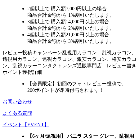
2個
以上で 購入額
7,000円以上
の場合
商品合計金額から
1%
割引いたします。
3個
以上で 購入額
14,000円以上
の場合
商品合計金額から
2%
割引いたします。
4個
以上で 購入額
21,000円以上
の場合
商品合計金額から
3%
割引いたします。
レビュー
投稿キャンペーン
乱視用カラコン、乱視カラコン、
遠視用カラコン、遠視カラコン、激安カラコン、格安カラコ
ン、乱視カラーコンタクトレンズ通販専門店、レビュー書き
ポイント獲得詳細
【会員限定】初回
のフォトレビュー投稿で、
200ポイント
が
即時
付与されます！
お問い合わせ
よくある質問
イベント【EVENT】
【6ヶ月/遠視用】 バニラ スター グレー、乱視用