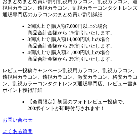
おまとめ
まとめ買い割引
乱視用カラコン、乱視カラコン、遠
視用カラコン、遠視カラコン、乱視カラーコンタクトレンズ
通販専門店のカラコンのまとめ買い割引詳細
2個
以上で 購入額
7,000円以上
の場合
商品合計金額から
1%
割引いたします。
3個
以上で 購入額
14,000円以上
の場合
商品合計金額から
2%
割引いたします。
4個
以上で 購入額
21,000円以上
の場合
商品合計金額から
3%
割引いたします。
レビュー
投稿キャンペーン
乱視用カラコン、乱視カラコン、
遠視用カラコン、遠視カラコン、激安カラコン、格安カラコ
ン、乱視カラーコンタクトレンズ通販専門店、レビュー書き
ポイント獲得詳細
【会員限定】初回
のフォトレビュー投稿で、
200ポイント
が
即時
付与されます！
お問い合わせ
よくある質問